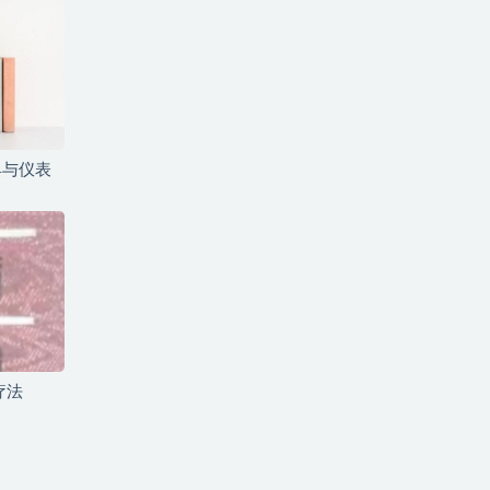
具与仪表
疗法