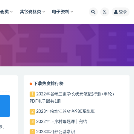
财会类
其它资格类
电子资料
登录
下载热度排行榜
2022年省考三更学长状元笔记(行测+申论）
1
PDF电子版共1册
2023年粉笔江苏省考980系统班
2
2022年上岸村母题课 | 完结
3
标、
2023年刁舒公基常识
4