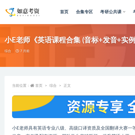
首页
合集专区
考研公共课
全部
小E老师《英语课程合集 (音标+发音+实例
综合
7 月前
当前位置：
首页
综合
正文
小E老师具有英语专业八级、高级口译资质及全国翻译大赛一