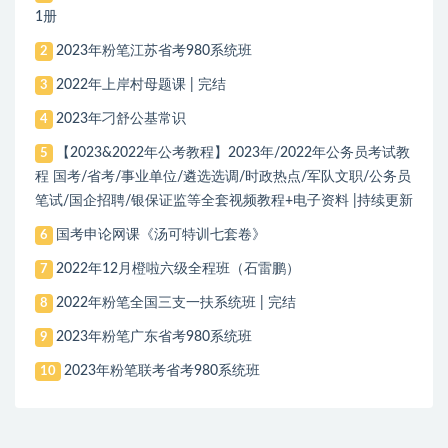
1册
2023年粉笔江苏省考980系统班
2
2022年上岸村母题课 | 完结
3
2023年刁舒公基常识
4
【2023&2022年公考教程】2023年/2022年公务员考试教
5
程 国考/省考/事业单位/遴选选调/时政热点/军队文职/公务员
笔试/国企招聘/银保证监等全套视频教程+电子资料 |持续更新
国考申论网课《汤可特训七套卷》
6
2022年12月橙啦六级全程班（石雷鹏）
7
2022年粉笔全国三支一扶系统班 | 完结
8
2023年粉笔广东省考980系统班
9
2023年粉笔联考省考980系统班
10