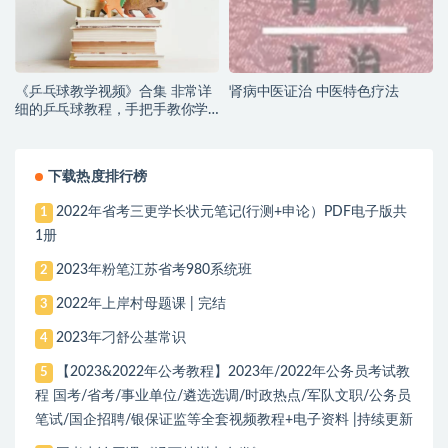
《乒乓球教学视频》合集 非常详
肾病中医证治 中医特色疗法
细的乒乓球教程，手把手教你学
会乒乓球！
下载热度排行榜
2022年省考三更学长状元笔记(行测+申论）PDF电子版共
1
1册
2023年粉笔江苏省考980系统班
2
2022年上岸村母题课 | 完结
3
2023年刁舒公基常识
4
【2023&2022年公考教程】2023年/2022年公务员考试教
5
程 国考/省考/事业单位/遴选选调/时政热点/军队文职/公务员
笔试/国企招聘/银保证监等全套视频教程+电子资料 |持续更新