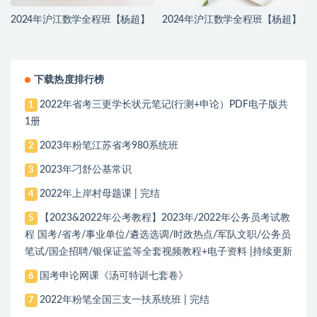
2024年沪江数学全程班【杨超】
2024年沪江数学全程班【杨超】
下载热度排行榜
2022年省考三更学长状元笔记(行测+申论）PDF电子版共
1
1册
2023年粉笔江苏省考980系统班
2
2023年刁舒公基常识
3
2022年上岸村母题课 | 完结
4
【2023&2022年公考教程】2023年/2022年公务员考试教
5
程 国考/省考/事业单位/遴选选调/时政热点/军队文职/公务员
笔试/国企招聘/银保证监等全套视频教程+电子资料 |持续更新
国考申论网课《汤可特训七套卷》
6
2022年粉笔全国三支一扶系统班 | 完结
7