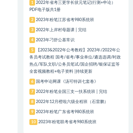
2022年省考三更学长状元笔记(行测+申论）
1
PDF电子版共1册
2023年粉笔江苏省考980系统班
2
2022年上岸村母题课 | 完结
3
2023年刁舒公基常识
4
【2023&2022年公考教程】2023年/2022年公
5
务员考试教程 国考/省考/事业单位/遴选选调/时政
热点/军队文职/公务员笔试/国企招聘/银保证监等
全套视频教程+电子资料 |持续更新
国考申论网课《汤可特训七套卷》
6
2022年粉笔全国三支一扶系统班 | 完结
7
2022年12月橙啦六级全程班（石雷鹏）
8
2023年粉笔广东省考980系统班
9
2023年粉笔联考省考980系统班
10