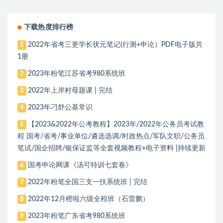
会乒乓球！
下载热度排行榜
2022年省考三更学长状元笔记(行测+申论）PDF电子版共
1
1册
2023年粉笔江苏省考980系统班
2
2022年上岸村母题课 | 完结
3
2023年刁舒公基常识
4
【2023&2022年公考教程】2023年/2022年公务员考试教
5
程 国考/省考/事业单位/遴选选调/时政热点/军队文职/公务员
笔试/国企招聘/银保证监等全套视频教程+电子资料 |持续更新
国考申论网课《汤可特训七套卷》
6
2022年粉笔全国三支一扶系统班 | 完结
7
2022年12月橙啦六级全程班（石雷鹏）
8
2023年粉笔广东省考980系统班
9