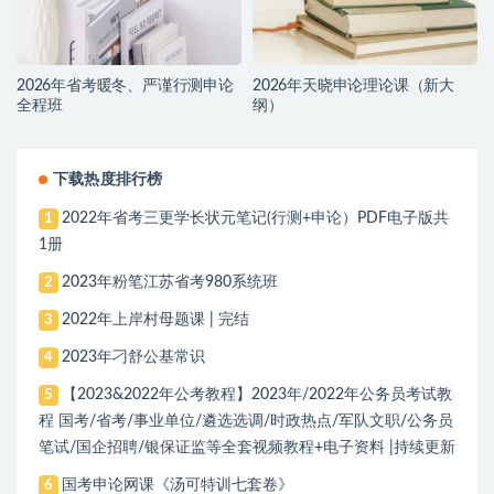
2026年省考暖冬、严谨行测申论
2026年天晓申论理论课（新大
全程班
纲）
下载热度排行榜
2022年省考三更学长状元笔记(行测+申论）PDF电子版共
1
1册
2023年粉笔江苏省考980系统班
2
2022年上岸村母题课 | 完结
3
2023年刁舒公基常识
4
【2023&2022年公考教程】2023年/2022年公务员考试教
5
程 国考/省考/事业单位/遴选选调/时政热点/军队文职/公务员
笔试/国企招聘/银保证监等全套视频教程+电子资料 |持续更新
国考申论网课《汤可特训七套卷》
6