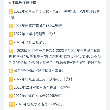
下载热度排行榜
2022年省考三更学长状元笔记(行测+申论）PDF电子版共
1
1册
2023年粉笔江苏省考980系统班
2
2022年上岸村母题课 | 完结
3
2023年刁舒公基常识
4
【2023&2022年公考教程】2023年/2022年公务员考试教
5
程 国考/省考/事业单位/遴选选调/时政热点/军队文职/公务员
笔试/国企招聘/银保证监等全套视频教程+电子资料 |持续更新
国考申论网课《汤可特训七套卷》
6
2022年粉笔全国三支一扶系统班 | 完结
7
2022年12月橙啦六级全程班（石雷鹏）
8
2023年粉笔广东省考980系统班
9
2023年粉笔联考省考980系统班
10