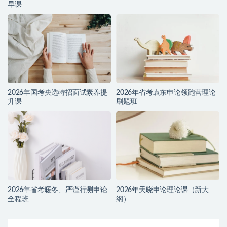
早课
2026年国考央选特招面试素养提
2026年省考袁东申论领跑营理论
升课
刷题班
2026年省考暖冬、严谨行测申论
2026年天晓申论理论课（新大
全程班
纲）