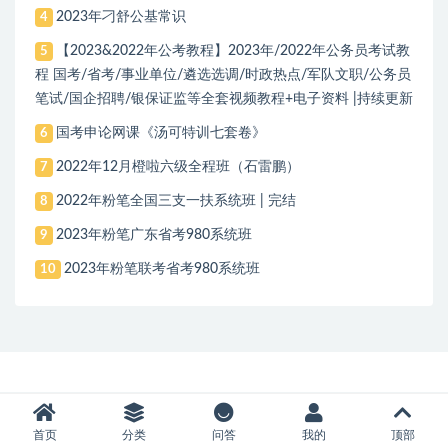
2023年刁舒公基常识
4
【2023&2022年公考教程】2023年/2022年公务员考试教
5
程 国考/省考/事业单位/遴选选调/时政热点/军队文职/公务员
笔试/国企招聘/银保证监等全套视频教程+电子资料 |持续更新
国考申论网课《汤可特训七套卷》
6
2022年12月橙啦六级全程班（石雷鹏）
7
2022年粉笔全国三支一扶系统班 | 完结
8
2023年粉笔广东省考980系统班
9
2023年粉笔联考省考980系统班
10
首页
分类
问答
我的
顶部