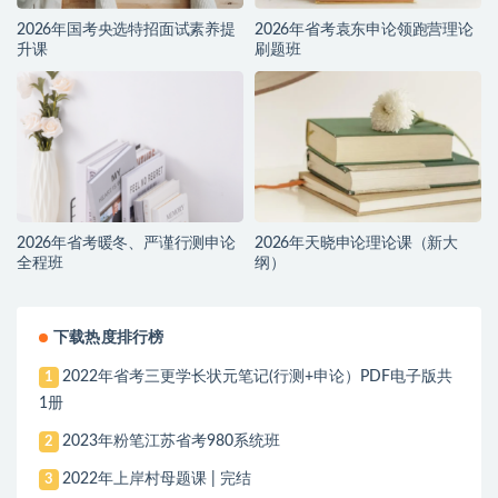
2026年国考央选特招面试素养提
2026年省考袁东申论领跑营理论
升课
刷题班
2026年省考暖冬、严谨行测申论
2026年天晓申论理论课（新大
全程班
纲）
下载热度排行榜
2022年省考三更学长状元笔记(行测+申论）PDF电子版共
1
1册
2023年粉笔江苏省考980系统班
2
2022年上岸村母题课 | 完结
3