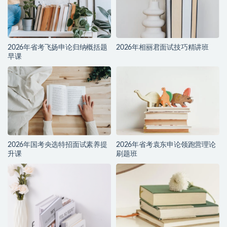
2026年省考飞扬申论归纳概括题
2026年相丽君面试技巧精讲班
早课
2026年国考央选特招面试素养提
2026年省考袁东申论领跑营理论
升课
刷题班