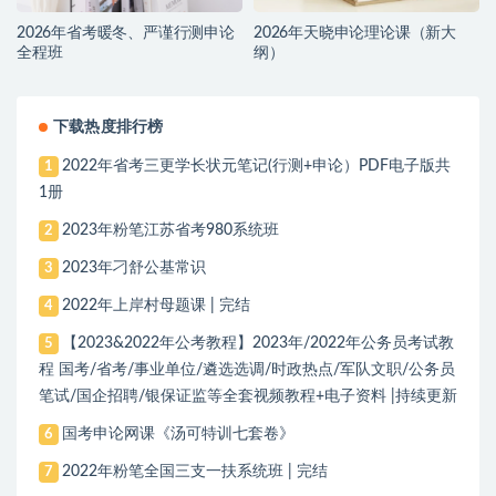
2026年省考暖冬、严谨行测申论
2026年天晓申论理论课（新大
全程班
纲）
下载热度排行榜
2022年省考三更学长状元笔记(行测+申论）PDF电子版共
1
1册
2023年粉笔江苏省考980系统班
2
2023年刁舒公基常识
3
2022年上岸村母题课 | 完结
4
【2023&2022年公考教程】2023年/2022年公务员考试教
5
程 国考/省考/事业单位/遴选选调/时政热点/军队文职/公务员
笔试/国企招聘/银保证监等全套视频教程+电子资料 |持续更新
国考申论网课《汤可特训七套卷》
6
2022年粉笔全国三支一扶系统班 | 完结
7