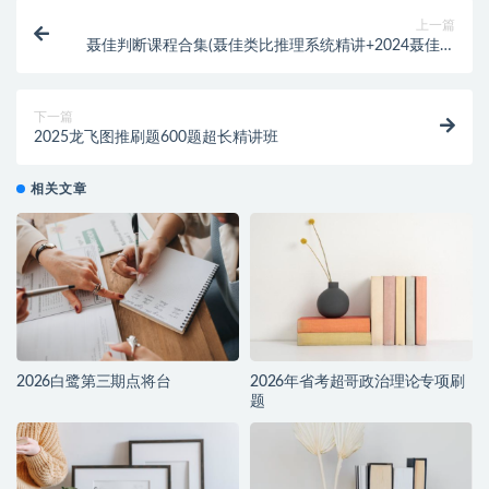
上一篇
聂佳判断课程合集(聂佳类比推理系统精讲+2024聂佳削
弱题型系统精班+聂佳判断推理方法精讲+聂佳判断一拖
五+聂佳图形推理笔记)
下一篇
2025龙飞图推刷题600题超长精讲班
相关文章
2026白鹭第三期点将台
2026年省考超哥政治理论专项刷
题