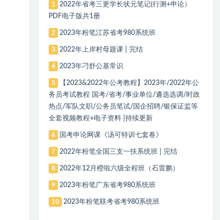
2022年省考三更学长状元笔记(行测+申论）
1
PDF电子版共1册
2023年粉笔江苏省考980系统班
2
2022年上岸村母题课 | 完结
3
2023年刁舒公基常识
4
【2023&2022年公考教程】2023年/2022年公
5
务员考试教程 国考/省考/事业单位/遴选选调/时政
热点/军队文职/公务员笔试/国企招聘/银保证监等
全套视频教程+电子资料 |持续更新
国考申论网课《汤可特训七套卷》
6
2022年粉笔全国三支一扶系统班 | 完结
7
2022年12月橙啦六级全程班（石雷鹏）
8
2023年粉笔广东省考980系统班
9
2023年粉笔联考省考980系统班
10