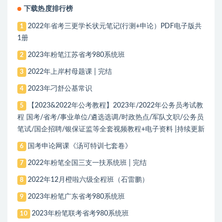
下载热度排行榜
2022年省考三更学长状元笔记(行测+申论）PDF电子版共
1
1册
2023年粉笔江苏省考980系统班
2
2022年上岸村母题课 | 完结
3
2023年刁舒公基常识
4
【2023&2022年公考教程】2023年/2022年公务员考试教
5
程 国考/省考/事业单位/遴选选调/时政热点/军队文职/公务员
笔试/国企招聘/银保证监等全套视频教程+电子资料 |持续更新
国考申论网课《汤可特训七套卷》
6
2022年粉笔全国三支一扶系统班 | 完结
7
2022年12月橙啦六级全程班（石雷鹏）
8
2023年粉笔广东省考980系统班
9
2023年粉笔联考省考980系统班
10