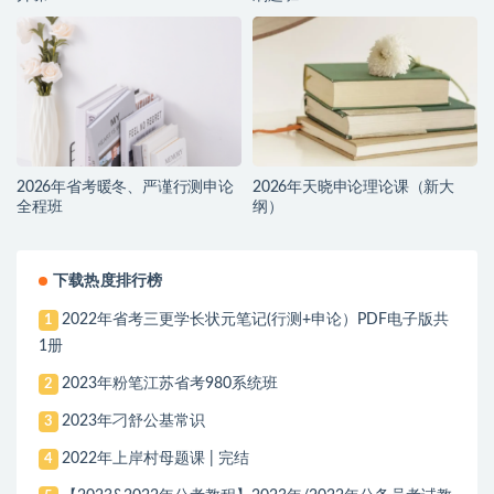
2026年省考暖冬、严谨行测申论
2026年天晓申论理论课（新大
全程班
纲）
下载热度排行榜
2022年省考三更学长状元笔记(行测+申论）PDF电子版共
1
1册
2023年粉笔江苏省考980系统班
2
2023年刁舒公基常识
3
2022年上岸村母题课 | 完结
4