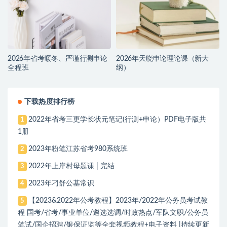
2026年省考暖冬、严谨行测申论
2026年天晓申论理论课（新大
全程班
纲）
下载热度排行榜
2022年省考三更学长状元笔记(行测+申论）PDF电子版共
1
1册
2023年粉笔江苏省考980系统班
2
2022年上岸村母题课 | 完结
3
2023年刁舒公基常识
4
【2023&2022年公考教程】2023年/2022年公务员考试教
5
程 国考/省考/事业单位/遴选选调/时政热点/军队文职/公务员
笔试/国企招聘/银保证监等全套视频教程+电子资料 |持续更新