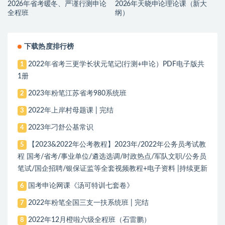
2026年省考暖冬、严谨行测申论
2026年天晓申论理论课（新大
全程班
纲）
下载热度排行榜
2022年省考三更学长状元笔记(行测+申论）PDF电子版共
1
1册
2023年粉笔江苏省考980系统班
2
2022年上岸村母题课 | 完结
3
2023年刁舒公基常识
4
【2023&2022年公考教程】2023年/2022年公务员考试教
5
程 国考/省考/事业单位/遴选选调/时政热点/军队文职/公务员
笔试/国企招聘/银保证监等全套视频教程+电子资料 |持续更新
国考申论网课《汤可特训七套卷》
6
2022年粉笔全国三支一扶系统班 | 完结
7
2022年12月橙啦六级全程班（石雷鹏）
8