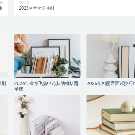
篇
下一篇
刺
2025省考常识冲刺
项刷
2026年省考飞扬申论归纳概括题
2026年相丽君面试技巧
早课