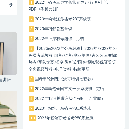
2022年省考三更学长状元笔记(行测+申论）
1
PDF电子版共1册
2023年粉笔江苏省考980系统班
2
2023年刁舒公基常识
3
2022年上岸村母题课 | 完结
4
【2023&2022年公考教程】2023年/2022年公
5
务员考试教程 国考/省考/事业单位/遴选选调/时政
热点/军队文职/公务员笔试/国企招聘/银保证监等
全套视频教程+电子资料 |持续更新
国考申论网课《汤可特训七套卷》
6
精讲班
2022年粉笔全国三支一扶系统班 | 完结
7
2022年12月橙啦六级全程班（石雷鹏）
8
2023年粉笔广东省考980系统班
9
2023年粉笔联考省考980系统班
10