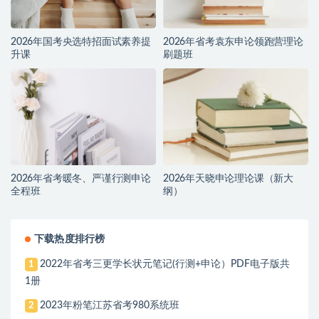
2026年国考央选特招面试素养提
2026年省考袁东申论领跑营理论
升课
刷题班
2026年省考暖冬、严谨行测申论
2026年天晓申论理论课（新大
全程班
纲）
下载热度排行榜
2022年省考三更学长状元笔记(行测+申论）PDF电子版共
1
1册
2023年粉笔江苏省考980系统班
2