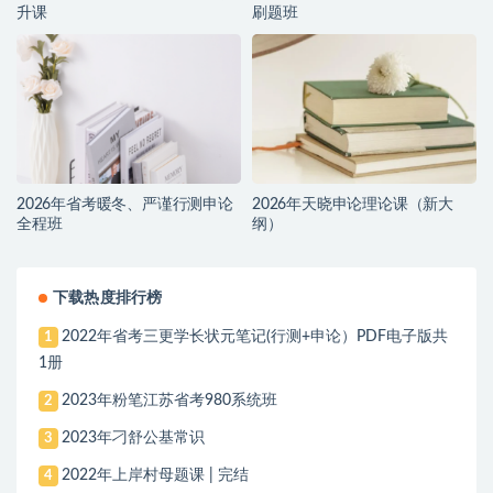
升课
刷题班
2026年省考暖冬、严谨行测申论
2026年天晓申论理论课（新大
全程班
纲）
下载热度排行榜
2022年省考三更学长状元笔记(行测+申论）PDF电子版共
1
1册
2023年粉笔江苏省考980系统班
2
2023年刁舒公基常识
3
2022年上岸村母题课 | 完结
4