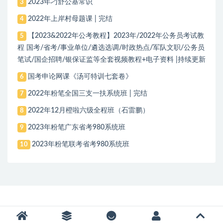
2023年刁舒公基常识
3
2022年上岸村母题课 | 完结
4
【2023&2022年公考教程】2023年/2022年公务员考试教
5
程 国考/省考/事业单位/遴选选调/时政热点/军队文职/公务员
笔试/国企招聘/银保证监等全套视频教程+电子资料 |持续更新
国考申论网课《汤可特训七套卷》
6
2022年粉笔全国三支一扶系统班 | 完结
7
2022年12月橙啦六级全程班（石雷鹏）
8
2023年粉笔广东省考980系统班
9
2023年粉笔联考省考980系统班
10