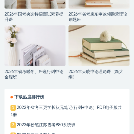
2026年国考央选特招面试素养提
2026年省考袁东申论领跑营理论
升课
刷题班
2026年省考暖冬、严谨行测申论
2026年天晓申论理论课（新大
全程班
纲）
下载热度排行榜
2022年省考三更学长状元笔记(行测+申论）PDF电子版共
1
1册
2023年粉笔江苏省考980系统班
2