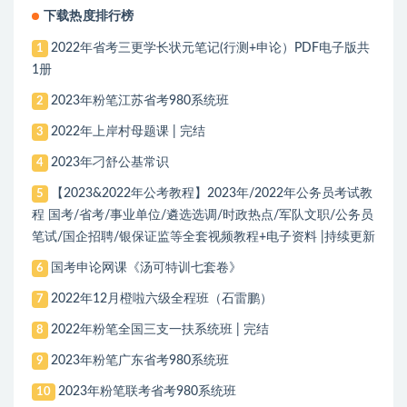
下载热度排行榜
2022年省考三更学长状元笔记(行测+申论）PDF电子版共
1
1册
2023年粉笔江苏省考980系统班
2
2022年上岸村母题课 | 完结
3
2023年刁舒公基常识
4
【2023&2022年公考教程】2023年/2022年公务员考试教
5
程 国考/省考/事业单位/遴选选调/时政热点/军队文职/公务员
笔试/国企招聘/银保证监等全套视频教程+电子资料 |持续更新
国考申论网课《汤可特训七套卷》
6
2022年12月橙啦六级全程班（石雷鹏）
7
2022年粉笔全国三支一扶系统班 | 完结
8
2023年粉笔广东省考980系统班
9
2023年粉笔联考省考980系统班
10