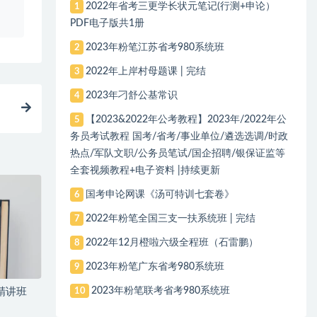
、
2022年省考三更学长状元笔记(行测+申论）
1
PDF电子版共1册
2023年粉笔江苏省考980系统班
2
2022年上岸村母题课 | 完结
3
2023年刁舒公基常识
4
【2023&2022年公考教程】2023年/2022年公
5
务员考试教程 国考/省考/事业单位/遴选选调/时政
热点/军队文职/公务员笔试/国企招聘/银保证监等
全套视频教程+电子资料 |持续更新
国考申论网课《汤可特训七套卷》
6
2022年粉笔全国三支一扶系统班 | 完结
7
2022年12月橙啦六级全程班（石雷鹏）
8
2023年粉笔广东省考980系统班
9
2023年粉笔联考省考980系统班
10
精讲班