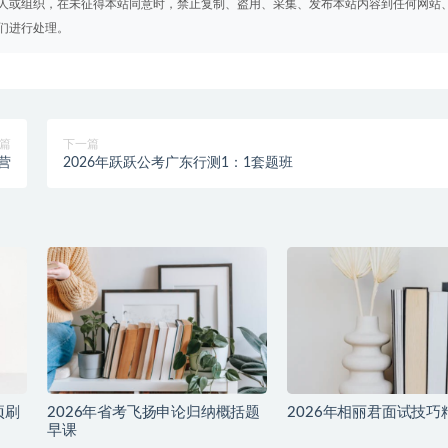
人或组织，在未征得本站同意时，禁止复制、盗用、采集、发布本站内容到任何网站
们进行处理。
篇
下一篇
营
2026年跃跃公考广东行测1：1套题班
项刷
2026年省考飞扬申论归纳概括题
2026年相丽君面试技巧
早课