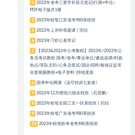
2022年省考三更学长状元笔记(行测+申论）
1
PDF电子版共1册
2023年粉笔江苏省考980系统班
2
2022年上岸村母题课 | 完结
3
2023年刁舒公基常识
4
【2023&2022年公考教程】2023年/2022年公
5
务员考试教程 国考/省考/事业单位/遴选选调/时政
热点/军队文职/公务员笔试/国企招聘/银保证监等
全套视频教程+电子资料 |持续更新
国考申论网课《汤可特训七套卷》
6
2022年12月橙啦六级全程班（石雷鹏）
7
2022年粉笔全国三支一扶系统班 | 完结
8
2023年粉笔广东省考980系统班
9
2023年粉笔联考省考980系统班
10