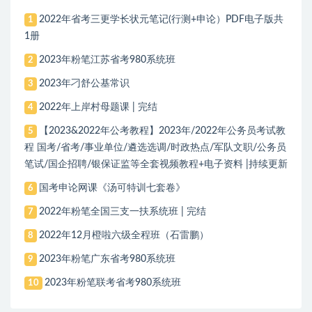
2022年省考三更学长状元笔记(行测+申论）PDF电子版共
1
1册
2023年粉笔江苏省考980系统班
2
2023年刁舒公基常识
3
2022年上岸村母题课 | 完结
4
【2023&2022年公考教程】2023年/2022年公务员考试教
5
程 国考/省考/事业单位/遴选选调/时政热点/军队文职/公务员
笔试/国企招聘/银保证监等全套视频教程+电子资料 |持续更新
国考申论网课《汤可特训七套卷》
6
2022年粉笔全国三支一扶系统班 | 完结
7
2022年12月橙啦六级全程班（石雷鹏）
8
2023年粉笔广东省考980系统班
9
2023年粉笔联考省考980系统班
10