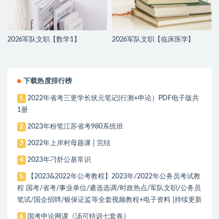
2026军队文职【数学1】
2026军队文职【临床医学】
下载热度排行榜
2022年省考三更学长状元笔记(行测+申论）PDF电子版共
1
1册
2023年粉笔江苏省考980系统班
2
2022年上岸村母题课 | 完结
3
2023年刁舒公基常识
4
【2023&2022年公考教程】2023年/2022年公务员考试教
5
程 国考/省考/事业单位/遴选选调/时政热点/军队文职/公务员
笔试/国企招聘/银保证监等全套视频教程+电子资料 |持续更新
国考申论网课《汤可特训七套卷》
6