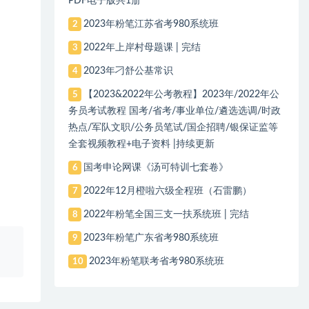
PDF电子版共1册
2023年粉笔江苏省考980系统班
2
2022年上岸村母题课 | 完结
3
2023年刁舒公基常识
4
【2023&2022年公考教程】2023年/2022年公
5
务员考试教程 国考/省考/事业单位/遴选选调/时政
热点/军队文职/公务员笔试/国企招聘/银保证监等
全套视频教程+电子资料 |持续更新
国考申论网课《汤可特训七套卷》
6
2022年12月橙啦六级全程班（石雷鹏）
7
2022年粉笔全国三支一扶系统班 | 完结
8
2023年粉笔广东省考980系统班
9
、
2023年粉笔联考省考980系统班
10