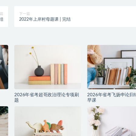
篇
下一篇
完结
2022年上岸村母题课 | 完结
2026年省考超哥政治理论专项刷
2026年省考飞扬申论归
题
早课