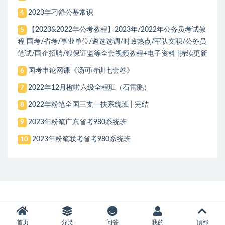
2023年刁舒公基常识
4
【2023&2022年公考教程】2023年/2022年公务员考试教
5
程 国考/省考/事业单位/遴选选调/时政热点/军队文职/公务员
笔试/国企招聘/银保证监等全套视频教程+电子资料 |持续更新
国考申论网课《汤可特训七套卷》
6
2022年12月橙啦六级全程班（石雷鹏）
7
2022年粉笔全国三支一扶系统班 | 完结
8
2023年粉笔广东省考980系统班
9
2023年粉笔联考省考980系统班
10
首页
分类
问答
我的
顶部