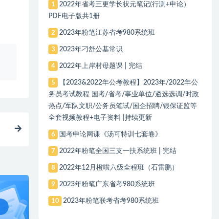
2022年省考三更学长状元笔记(行测+申论）
1
PDF电子版共1册
2023年粉笔江苏省考980系统班
2
2023年刁舒公基常识
3
、
2022年上岸村母题课 | 完结
4
【2023&2022年公考教程】2023年/2022年公
5
务员考试教程 国考/省考/事业单位/遴选选调/时政
热点/军队文职/公务员笔试/国企招聘/银保证监等
全套视频教程+电子资料 |持续更新
国考申论网课《汤可特训七套卷》
6
2022年粉笔全国三支一扶系统班 | 完结
7
2022年12月橙啦六级全程班（石雷鹏）
8
2023年粉笔广东省考980系统班
9
2023年粉笔联考省考980系统班
10