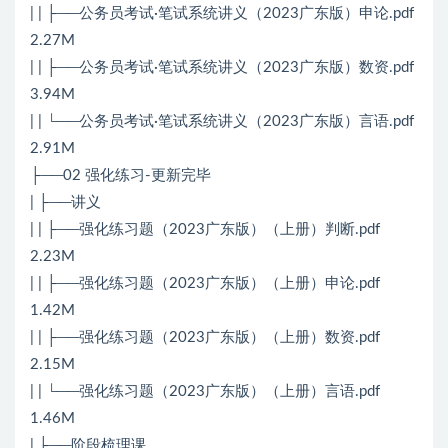
| | ├──公务员考试·笔试系统讲义（2023广东版）申论.pdf
2.27M
| | ├──公务员考试·笔试系统讲义（2023广东版）数资.pdf
3.94M
| | └──公务员考试·笔试系统讲义（2023广东版）言语.pdf
2.91M
├──02 强化练习-更新完毕
| ├──讲义
| | ├──强化练习题（2023广东版）（上册）判断.pdf
2.23M
| | ├──强化练习题（2023广东版）（上册）申论.pdf
1.42M
| | ├──强化练习题（2023广东版）（上册）数资.pdf
2.15M
| | └──强化练习题（2023广东版）（上册）言语.pdf
1.46M
| ├──阶段梳理课