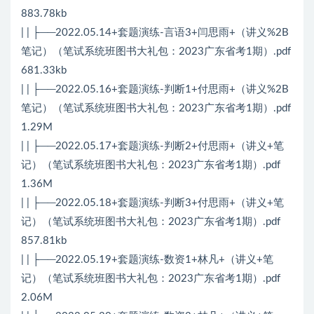
883.78kb
| | ├──2022.05.14+套题演练-言语3+闫思雨+（讲义%2B
笔记）（笔试系统班图书大礼包：2023广东省考1期）.pdf
681.33kb
| | ├──2022.05.16+套题演练-判断1+付思雨+（讲义%2B
笔记）（笔试系统班图书大礼包：2023广东省考1期）.pdf
1.29M
| | ├──2022.05.17+套题演练-判断2+付思雨+（讲义+笔
记）（笔试系统班图书大礼包：2023广东省考1期）.pdf
1.36M
| | ├──2022.05.18+套题演练-判断3+付思雨+（讲义+笔
记）（笔试系统班图书大礼包：2023广东省考1期）.pdf
857.81kb
| | ├──2022.05.19+套题演练-数资1+林凡+（讲义+笔
记）（笔试系统班图书大礼包：2023广东省考1期）.pdf
2.06M