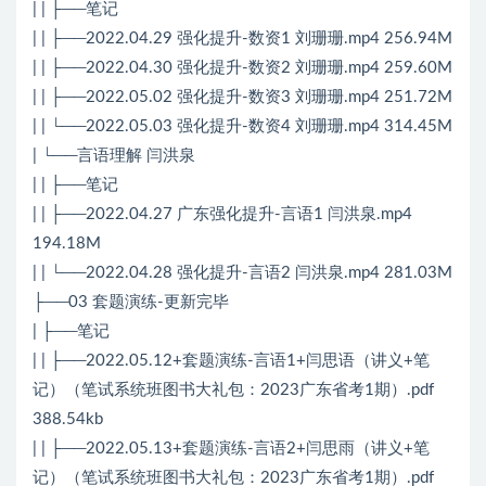
| | ├──笔记
| | ├──2022.04.29 强化提升-数资1 刘珊珊.mp4 256.94M
| | ├──2022.04.30 强化提升-数资2 刘珊珊.mp4 259.60M
| | ├──2022.05.02 强化提升-数资3 刘珊珊.mp4 251.72M
| | └──2022.05.03 强化提升-数资4 刘珊珊.mp4 314.45M
| └──言语理解 闫洪泉
| | ├──笔记
| | ├──2022.04.27 广东强化提升-言语1 闫洪泉.mp4
194.18M
| | └──2022.04.28 强化提升-言语2 闫洪泉.mp4 281.03M
├──03 套题演练-更新完毕
| ├──笔记
| | ├──2022.05.12+套题演练-言语1+闫思语（讲义+笔
记）（笔试系统班图书大礼包：2023广东省考1期）.pdf
388.54kb
| | ├──2022.05.13+套题演练-言语2+闫思雨（讲义+笔
记）（笔试系统班图书大礼包：2023广东省考1期）.pdf