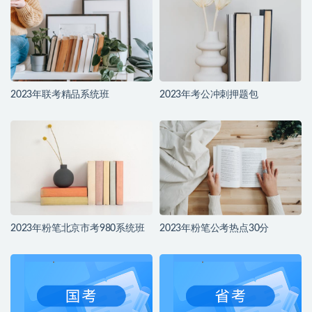
2023年联考精品系统班
2023年考公冲刺押题包
2023年粉笔北京市考980系统班
2023年粉笔公考热点30分