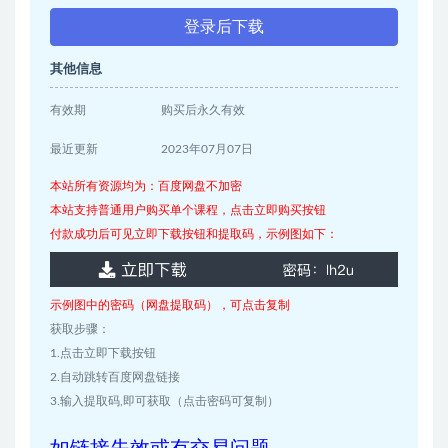
登录后下载
其他信息
有效期
购买后永久有效
最近更新
2023年07月07日
本站所有资源均为：百度网盘不加密
本站支持普通用户购买单个课程，点击立即购买按钮
付款成功后可见立即下载按钮和提取码，示例图如下：
示例图中的密码（网盘提取码），可点击复制
获取步骤：
1.点击立即下载按钮
2.自动跳转百度网盘链接
3.输入提取码,即可获取（点击密码可复制）