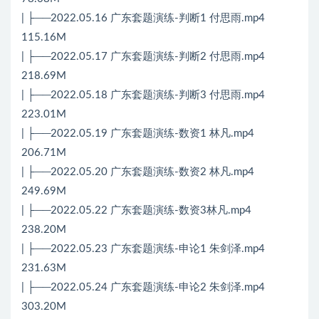
| ├──2022.05.16 广东套题演练-判断1 付思雨.mp4
115.16M
| ├──2022.05.17 广东套题演练-判断2 付思雨.mp4
218.69M
| ├──2022.05.18 广东套题演练-判断3 付思雨.mp4
223.01M
| ├──2022.05.19 广东套题演练-数资1 林凡.mp4
206.71M
| ├──2022.05.20 广东套题演练-数资2 林凡.mp4
249.69M
| ├──2022.05.22 广东套题演练-数资3林凡.mp4
238.20M
| ├──2022.05.23 广东套题演练-申论1 朱剑泽.mp4
231.63M
| ├──2022.05.24 广东套题演练-申论2 朱剑泽.mp4
303.20M