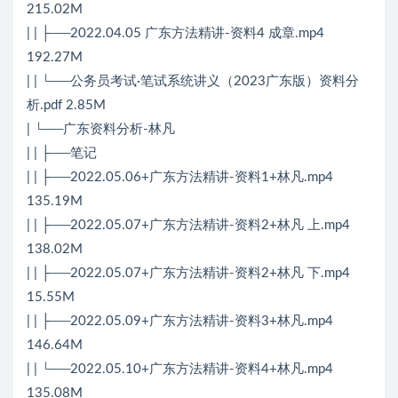
215.02M
| | ├──2022.04.05 广东方法精讲-资料4 成章.mp4
192.27M
| | └──公务员考试·笔试系统讲义（2023广东版）资料分
析.pdf 2.85M
| └──广东资料分析-林凡
| | ├──笔记
| | ├──2022.05.06+广东方法精讲-资料1+林凡.mp4
135.19M
| | ├──2022.05.07+广东方法精讲-资料2+林凡 上.mp4
138.02M
| | ├──2022.05.07+广东方法精讲-资料2+林凡 下.mp4
15.55M
| | ├──2022.05.09+广东方法精讲-资料3+林凡.mp4
146.64M
| | └──2022.05.10+广东方法精讲-资料4+林凡.mp4
135.08M