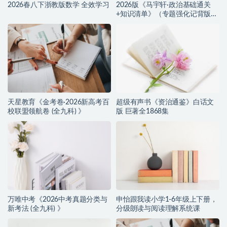
2026春八下浙教版数学 全效学习
2026版《马宇轩·政治基础通关
+知识清单》（专题强化记背版
+默写版）
天星教育《金考卷·2026新高考百
超级有声书《资治通鉴》白话文
校联盟领航卷 (全九科) 》
版 巨著全1868集
万唯中考《2026中考真题分类与
申怡跟我读小学1-6年级上下册，
新考法 (全九科) 》
分级朗读与阅读理解系统课