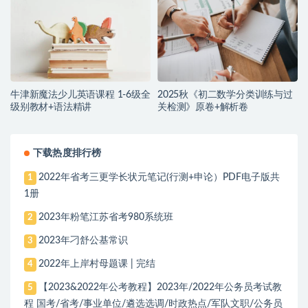
牛津新魔法少儿英语课程 1-6级全
2025秋《初二数学分类训练与过
级别教材+语法精讲
关检测》原卷+解析卷
下载热度排行榜
2022年省考三更学长状元笔记(行测+申论）PDF电子版共
1
1册
2023年粉笔江苏省考980系统班
2
2023年刁舒公基常识
3
2022年上岸村母题课 | 完结
4
【2023&2022年公考教程】2023年/2022年公务员考试教
5
程 国考/省考/事业单位/遴选选调/时政热点/军队文职/公务员