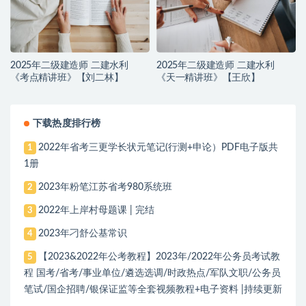
2025年二级建造师 二建水利
2025年二级建造师 二建水利
《考点精讲班》【刘二林】
《天一精讲班》【王欣】
下载热度排行榜
2022年省考三更学长状元笔记(行测+申论）PDF电子版共
1
1册
2023年粉笔江苏省考980系统班
2
2022年上岸村母题课 | 完结
3
2023年刁舒公基常识
4
【2023&2022年公考教程】2023年/2022年公务员考试教
5
程 国考/省考/事业单位/遴选选调/时政热点/军队文职/公务员
笔试/国企招聘/银保证监等全套视频教程+电子资料 |持续更新