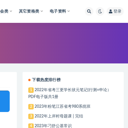
财会类
其它资格类
电子资料
登录
下载热度排行榜
2022年省考三更学长状元笔记(行测+申论）
1
PDF电子版共1册
2023年粉笔江苏省考980系统班
2
2022年上岸村母题课 | 完结
3
2023年刁舒公基常识
4