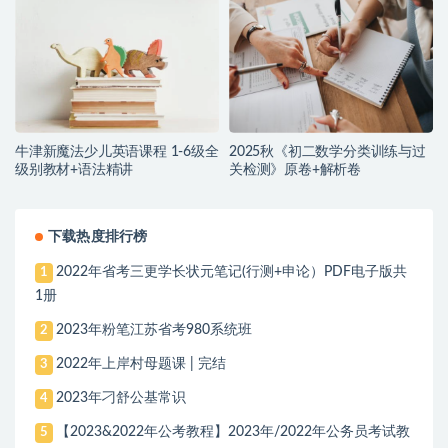
牛津新魔法少儿英语课程 1-6级全
2025秋《初二数学分类训练与过
级别教材+语法精讲
关检测》原卷+解析卷
下载热度排行榜
2022年省考三更学长状元笔记(行测+申论）PDF电子版共
1
1册
2023年粉笔江苏省考980系统班
2
2022年上岸村母题课 | 完结
3
2023年刁舒公基常识
4
【2023&2022年公考教程】2023年/2022年公务员考试教
5