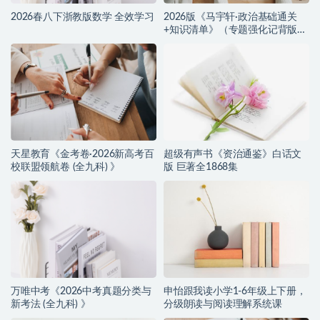
2026春八下浙教版数学 全效学习
2026版《马宇轩·政治基础通关
+知识清单》（专题强化记背版
+默写版）
天星教育《金考卷·2026新高考百
超级有声书《资治通鉴》白话文
校联盟领航卷 (全九科) 》
版 巨著全1868集
万唯中考《2026中考真题分类与
申怡跟我读小学1-6年级上下册，
新考法 (全九科) 》
分级朗读与阅读理解系统课