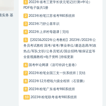
2022年省考三更学长状元笔记(行测+申论）
1
PDF电子版共1册
级实务 基
2023年粉笔江苏省考980系统班
2
2023年刁舒公基常识
3
2022年上岸村母题课 | 完结
4
【2023&2022年公考教程】2023年/2022年公
5
务员考试教程 国考/省考/事业单位/遴选选调/时政
热点/军队文职/公务员笔试/国企招聘/银保证监等
全套视频教程+电子资料 |持续更新
国考申论网课《汤可特训七套卷》
6
2022年粉笔全国三支一扶系统班 | 完结
7
2022年12月橙啦六级全程班（石雷鹏）
8
2023年粉笔广东省考980系统班
9
2023年粉笔联考省考980系统班
10