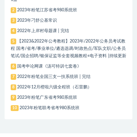
2023年粉笔江苏省考980系统班
2
2023年刁舒公基常识
3
2022年上岸村母题课 | 完结
4
【2023&2022年公考教程】2023年/2022年公务员考试教
5
程 国考/省考/事业单位/遴选选调/时政热点/军队文职/公务员
笔试/国企招聘/银保证监等全套视频教程+电子资料 |持续更新
国考申论网课《汤可特训七套卷》
6
2022年粉笔全国三支一扶系统班 | 完结
7
2022年12月橙啦六级全程班（石雷鹏）
8
2023年粉笔广东省考980系统班
9
2023年粉笔联考省考980系统班
10