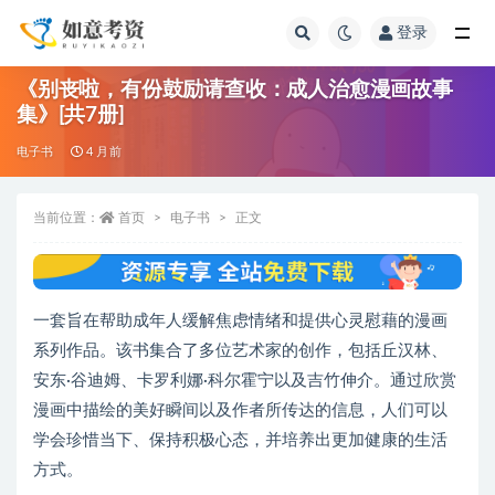
登录
全部
《别丧啦，有份鼓励请查收：成人治愈漫画故事
集》[共7册]
电子书
4 月前
当前位置：
首页
电子书
正文
一套旨在帮助成年人缓解焦虑情绪和提供心灵慰藉的漫画
系列作品。该书集合了多位艺术家的创作，包括丘汉林、
安东·谷迪姆、卡罗利娜·科尔霍宁以及吉竹伸介。通过欣赏
漫画中描绘的美好瞬间以及作者所传达的信息，人们可以
学会珍惜当下、保持积极心态，并培养出更加健康的生活
方式。