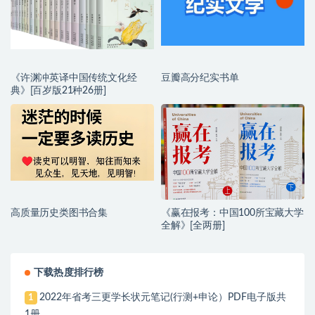
《许渊冲英译中国传统文化经
豆瓣高分纪实书单
典》[百岁版21种26册]
高质量历史类图书合集
《赢在报考：中国100所宝藏大学
全解》[全两册]
下载热度排行榜
2022年省考三更学长状元笔记(行测+申论）PDF电子版共
1
1册