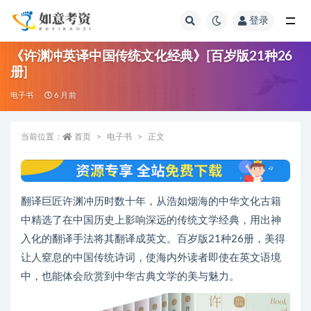
登录
全部
《许渊冲英译中国传统文化经典》[百岁版21种26
册]
电子书
6 月前
当前位置：
首页
电子书
正文
翻译巨匠许渊冲历时数十年，从浩如烟海的中华文化古籍
中精选了在中国历史上影响深远的传统文学经典，用出神
入化的翻译手法将其翻译成英文。百岁版21种26册，美得
让人窒息的中国传统诗词，使海内外读者即使在英文语境
中，也能体会欣赏到中华古典文学的美与魅力。