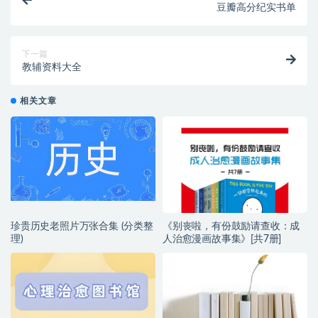
豆瓣高分纪实书单
下一篇
教辅资料大全
相关文章
珍贵历史老照片万张合集 (分类整
《别丧啦，有份鼓励请查收：成
理)
人治愈漫画故事集》[共7册]