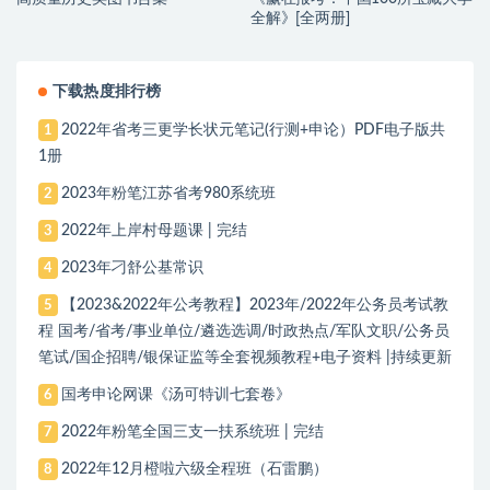
全解》[全两册]
下载热度排行榜
2022年省考三更学长状元笔记(行测+申论）PDF电子版共
1
1册
2023年粉笔江苏省考980系统班
2
2022年上岸村母题课 | 完结
3
2023年刁舒公基常识
4
【2023&2022年公考教程】2023年/2022年公务员考试教
5
程 国考/省考/事业单位/遴选选调/时政热点/军队文职/公务员
笔试/国企招聘/银保证监等全套视频教程+电子资料 |持续更新
国考申论网课《汤可特训七套卷》
6
2022年粉笔全国三支一扶系统班 | 完结
7
2022年12月橙啦六级全程班（石雷鹏）
8