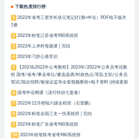
下载热度排行榜
2022年省考三更学长状元笔记(行测+申论）PDF电子版共
1
1册
2023年粉笔江苏省考980系统班
2
2022年上岸村母题课 | 完结
3
2023年刁舒公基常识
4
【2023&2022年公考教程】2023年/2022年公务员考试教
5
程 国考/省考/事业单位/遴选选调/时政热点/军队文职/公务员
笔试/国企招聘/银保证监等全套视频教程+电子资料 |持续更新
国考申论网课《汤可特训七套卷》
6
2022年12月橙啦六级全程班（石雷鹏）
7
2022年粉笔全国三支一扶系统班 | 完结
8
2023年粉笔广东省考980系统班
9
2023年粉笔联考省考980系统班
10