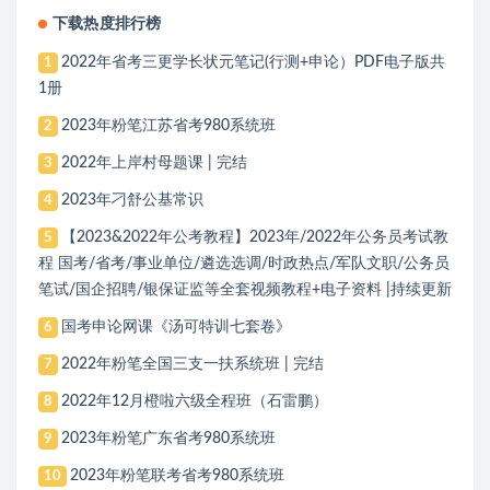
下载热度排行榜
2022年省考三更学长状元笔记(行测+申论）PDF电子版共
1
1册
2023年粉笔江苏省考980系统班
2
2022年上岸村母题课 | 完结
3
2023年刁舒公基常识
4
【2023&2022年公考教程】2023年/2022年公务员考试教
5
程 国考/省考/事业单位/遴选选调/时政热点/军队文职/公务员
笔试/国企招聘/银保证监等全套视频教程+电子资料 |持续更新
国考申论网课《汤可特训七套卷》
6
2022年粉笔全国三支一扶系统班 | 完结
7
2022年12月橙啦六级全程班（石雷鹏）
8
2023年粉笔广东省考980系统班
9
2023年粉笔联考省考980系统班
10