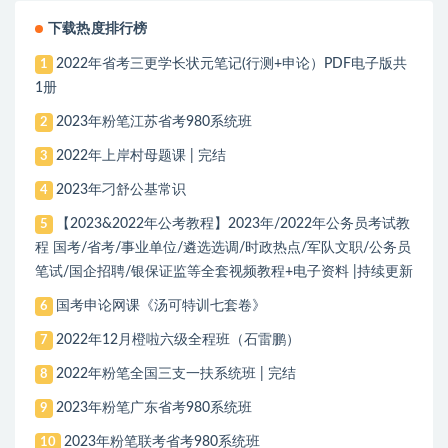
下载热度排行榜
2022年省考三更学长状元笔记(行测+申论）PDF电子版共
1
1册
2023年粉笔江苏省考980系统班
2
2022年上岸村母题课 | 完结
3
2023年刁舒公基常识
4
【2023&2022年公考教程】2023年/2022年公务员考试教
5
程 国考/省考/事业单位/遴选选调/时政热点/军队文职/公务员
笔试/国企招聘/银保证监等全套视频教程+电子资料 |持续更新
国考申论网课《汤可特训七套卷》
6
2022年12月橙啦六级全程班（石雷鹏）
7
2022年粉笔全国三支一扶系统班 | 完结
8
2023年粉笔广东省考980系统班
9
2023年粉笔联考省考980系统班
10