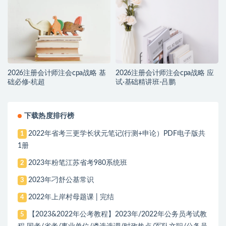
2026注册会计师注会cpa战略 基
2026注册会计师注会cpa战略 应
础必修-杭超
试·基础精讲班-吕鹏
下载热度排行榜
2022年省考三更学长状元笔记(行测+申论）PDF电子版共
1
1册
2023年粉笔江苏省考980系统班
2
2023年刁舒公基常识
3
2022年上岸村母题课 | 完结
4
【2023&2022年公考教程】2023年/2022年公务员考试教
5