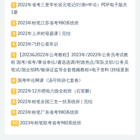
2022年省考三更学长状元笔记(行测+申论）PDF电子版共
1
1册
2023年粉笔江苏省考980系统班
2
2022年上岸村母题课 | 完结
3
2023年刁舒公基常识
4
【2023&2022年公考教程】2023年/2022年公务员考试教
5
程 国考/省考/事业单位/遴选选调/时政热点/军队文职/公务员
笔试/国企招聘/银保证监等全套视频教程+电子资料 |持续更新
国考申论网课《汤可特训七套卷》
6
2022年12月橙啦六级全程班（石雷鹏）
7
2022年粉笔全国三支一扶系统班 | 完结
8
2023年粉笔广东省考980系统班
9
2023年粉笔联考省考980系统班
10