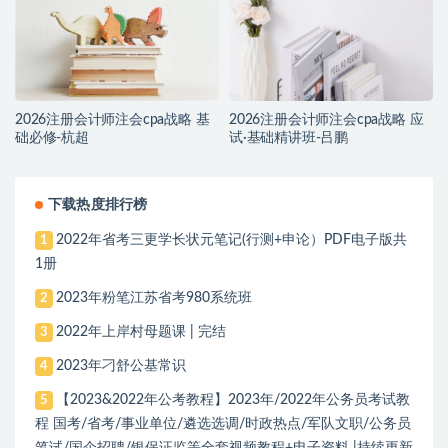
2026注册会计师注会cpa战略 基
2026注册会计师注会cpa战略 应
础必修-杭超
试·基础精讲班-吕鹏
下载热度排行榜
2022年省考三更学长状元笔记(行测+申论）PDF电子版共
1
1册
2023年粉笔江苏省考980系统班
2
2022年上岸村母题课 | 完结
3
2023年刁舒公基常识
4
【2023&2022年公考教程】2023年/2022年公务员考试教
5
程 国考/省考/事业单位/遴选选调/时政热点/军队文职/公务员
笔试/国企招聘/银保证监等全套视频教程+电子资料 |持续更新