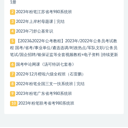
1册
2023年粉笔江苏省考980系统班
2
2022年上岸村母题课 | 完结
3
2023年刁舒公基常识
4
【2023&2022年公考教程】2023年/2022年公务员考试教
5
程 国考/省考/事业单位/遴选选调/时政热点/军队文职/公务员
笔试/国企招聘/银保证监等全套视频教程+电子资料 |持续更新
国考申论网课《汤可特训七套卷》
6
2022年12月橙啦六级全程班（石雷鹏）
7
2022年粉笔全国三支一扶系统班 | 完结
8
2023年粉笔广东省考980系统班
9
2023年粉笔联考省考980系统班
10