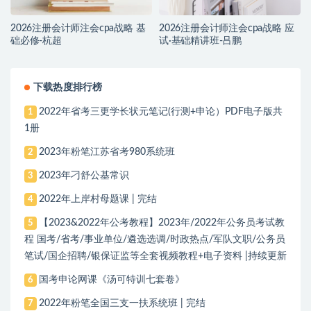
2026注册会计师注会cpa战略 基
2026注册会计师注会cpa战略 应
础必修-杭超
试·基础精讲班-吕鹏
下载热度排行榜
2022年省考三更学长状元笔记(行测+申论）PDF电子版共
1
1册
2023年粉笔江苏省考980系统班
2
2023年刁舒公基常识
3
2022年上岸村母题课 | 完结
4
【2023&2022年公考教程】2023年/2022年公务员考试教
5
程 国考/省考/事业单位/遴选选调/时政热点/军队文职/公务员
笔试/国企招聘/银保证监等全套视频教程+电子资料 |持续更新
国考申论网课《汤可特训七套卷》
6
2022年粉笔全国三支一扶系统班 | 完结
7