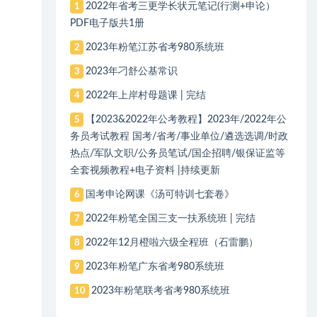
2022年省考三更学长状元笔记(行测+申论）
1
PDF电子版共1册
2023年粉笔江苏省考980系统班
2
2023年刁舒公基常识
3
2022年上岸村母题课 | 完结
4
【2023&2022年公考教程】2023年/2022年公
5
务员考试教程 国考/省考/事业单位/遴选选调/时政
热点/军队文职/公务员笔试/国企招聘/银保证监等
全套视频教程+电子资料 |持续更新
国考申论网课《汤可特训七套卷》
6
2022年粉笔全国三支一扶系统班 | 完结
7
2022年12月橙啦六级全程班（石雷鹏）
8
2023年粉笔广东省考980系统班
9
2023年粉笔联考省考980系统班
10