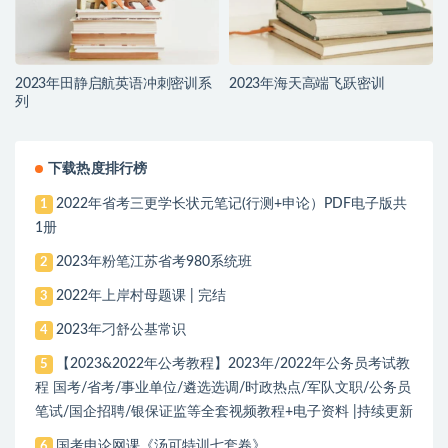
2023年田静启航英语冲刺密训系
2023年海天高端飞跃密训
列
下载热度排行榜
2022年省考三更学长状元笔记(行测+申论）PDF电子版共
1
1册
2023年粉笔江苏省考980系统班
2
2022年上岸村母题课 | 完结
3
2023年刁舒公基常识
4
【2023&2022年公考教程】2023年/2022年公务员考试教
5
程 国考/省考/事业单位/遴选选调/时政热点/军队文职/公务员
笔试/国企招聘/银保证监等全套视频教程+电子资料 |持续更新
国考申论网课《汤可特训七套卷》
6