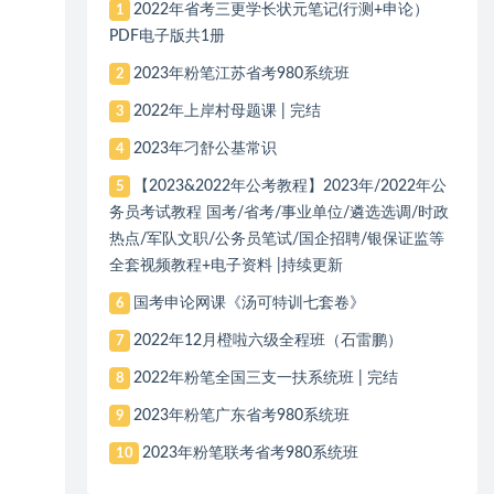
2022年省考三更学长状元笔记(行测+申论）
1
PDF电子版共1册
2023年粉笔江苏省考980系统班
2
2022年上岸村母题课 | 完结
3
2023年刁舒公基常识
4
【2023&2022年公考教程】2023年/2022年公
5
务员考试教程 国考/省考/事业单位/遴选选调/时政
热点/军队文职/公务员笔试/国企招聘/银保证监等
全套视频教程+电子资料 |持续更新
国考申论网课《汤可特训七套卷》
6
2022年12月橙啦六级全程班（石雷鹏）
7
2022年粉笔全国三支一扶系统班 | 完结
8
2023年粉笔广东省考980系统班
9
2023年粉笔联考省考980系统班
10