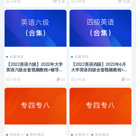
4 年前
专属
4 年前
专属
合集专区
合集专区
【2022英语六级】2022年大学
【2022英语四级】2022年6月
英语六级全套视频教程+辅导讲
大学英语四级全套视频教程+辅
义+历年真题+电子资料
导讲义+历年真题+电子资料
4 年前
68
4 年前
68
【赠送2021年全年资料】
专四专八
英语考证
专四专八
英语考证