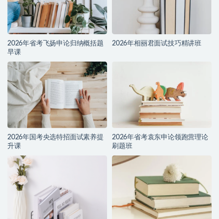
2026年省考飞扬申论归纳概括题
2026年相丽君面试技巧精讲班
早课
2026年国考央选特招面试素养提
2026年省考袁东申论领跑营理论
升课
刷题班