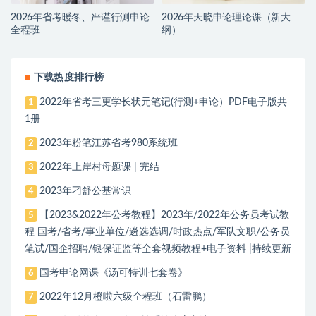
2026年省考暖冬、严谨行测申论
2026年天晓申论理论课（新大
全程班
纲）
下载热度排行榜
2022年省考三更学长状元笔记(行测+申论）PDF电子版共
1
1册
2023年粉笔江苏省考980系统班
2
2022年上岸村母题课 | 完结
3
2023年刁舒公基常识
4
【2023&2022年公考教程】2023年/2022年公务员考试教
5
程 国考/省考/事业单位/遴选选调/时政热点/军队文职/公务员
笔试/国企招聘/银保证监等全套视频教程+电子资料 |持续更新
国考申论网课《汤可特训七套卷》
6
2022年12月橙啦六级全程班（石雷鹏）
7