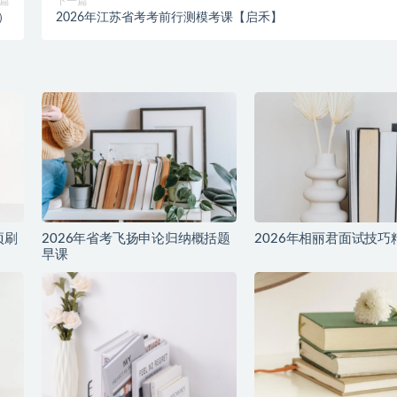
篇
下一篇
）
2026年江苏省考考前行测模考课【启禾】
项刷
2026年省考飞扬申论归纳概括题
2026年相丽君面试技巧
早课