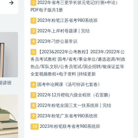
2022年省考三更学长状元笔记(行测+申论）
1
PDF电子版共1册
2023年粉笔江苏省考980系统班
2
2022年上岸村母题课 | 完结
3
2023年刁舒公基常识
4
【2023&2022年公考教程】2023年/2022年公
5
务员考试教程 国考/省考/事业单位/遴选选调/时政
热点/军队文职/公务员笔试/国企招聘/银保证监等
全套视频教程+电子资料 |持续更新
精讲班
国考申论网课《汤可特训七套卷》
6
2022年12月橙啦六级全程班（石雷鹏）
7
2022年粉笔全国三支一扶系统班 | 完结
8
2023年粉笔广东省考980系统班
9
2023年粉笔联考省考980系统班
10