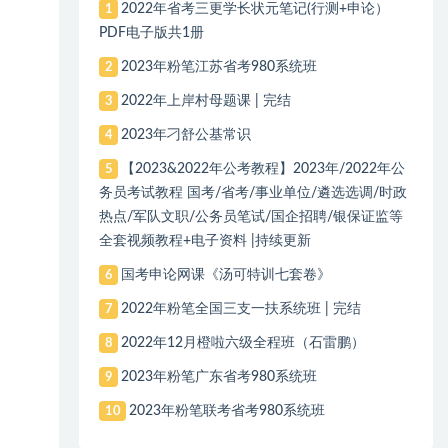
2022年省考三更学长状元笔记(行测+申论）
1
PDF电子版共1册
2023年粉笔江苏省考980系统班
2
2022年上岸村母题课 | 完结
3
2023年刁舒公基常识
4
【2023&2022年公考教程】2023年/2022年公
5
务员考试教程 国考/省考/事业单位/遴选选调/时政
热点/军队文职/公务员笔试/国企招聘/银保证监等
全套视频教程+电子资料 |持续更新
国考申论网课《汤可特训七套卷》
6
2022年粉笔全国三支一扶系统班 | 完结
7
2022年12月橙啦六级全程班（石雷鹏）
8
2023年粉笔广东省考980系统班
9
2023年粉笔联考省考980系统班
10