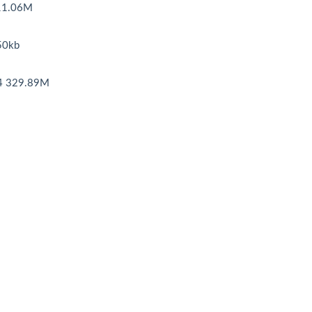
1.06M
0kb
329.89M