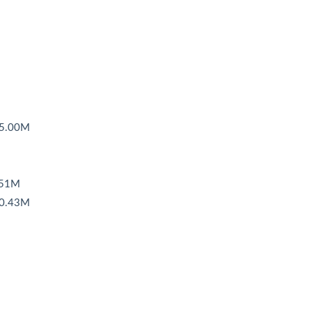
.00M
51M
0.43M