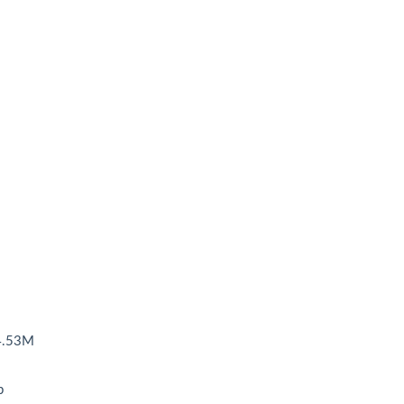
.53M
b